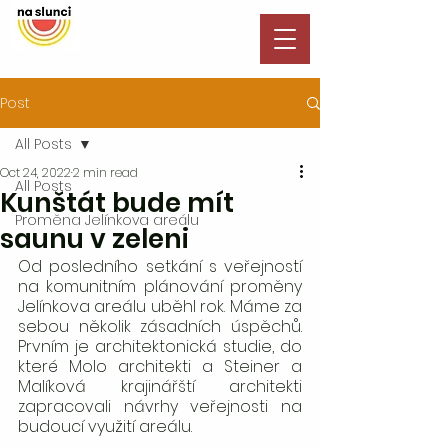
Post
All Posts
Oct 24, 2022
2 min read
All Posts
Kunštát bude mít
Proměna Jelínkova areálu
saunu v zeleni
Od posledního setkání s veřejností 
na komunitním plánování proměny 
Jelínkova areálu uběhl rok. Máme za 
sebou několik zásadních úspěchů. 
Prvním je architektonická studie, do 
které Molo architekti a Steiner a 
Malíková krajinářští architekti 
zapracovali návrhy veřejnosti na 
budoucí využití areálu. 