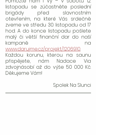
Pomozte nám i Vy – v sobotu 12. 
listopadu se zúčastněte poslední 
brigády před slavnostním 
otevřením, na které Vás srdečně 
zveme ve středu 30. listopadu od 17 
hod. A do konce listopadu pošlete 
malý či větší finanční dar do naší 
kampaně na 
www.darujme.cz/projekt/1206910
. 
Každou korunu, kterou na saunu 
přispějete, nám Nadace Via 
zdvojnásobí až do výše 50 000 Kč. 
Děkujeme Vám!
Spolek Na Slunci