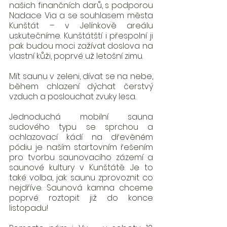
našich finančních darů, s podporou 
Nadace Via a se souhlasem města 
Kunštát – v Jelínkově areálu 
uskutečníme. Kunštátští i přespolní ji 
pak budou moci zažívat doslova na 
vlastní kůži, poprvé už letošní zimu.
Mít saunu v zeleni, dívat se na nebe, 
během chlazení dýchat čerstvý 
vzduch a poslouchat zvuky lesa.
Jednoduchá mobilní sauna 
sudového typu se sprchou a 
ochlazovací kádí na dřevěném 
pódiu je naším startovním řešením 
pro tvorbu saunovacího zázemí a 
saunové kultury v Kunštátě. Je to 
také volba, jak saunu zprovoznit co 
nejdříve. Saunová kamna chceme 
poprvé roztopit již do konce 
listopadu! 