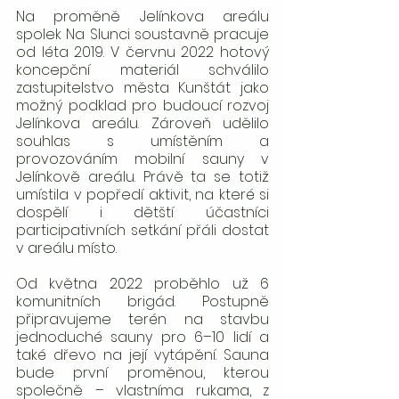
Na proměně Jelínkova areálu 
spolek Na Slunci soustavně pracuje 
od léta 2019. V červnu 2022 hotový 
koncepční materiál schválilo 
zastupitelstvo města Kunštát jako 
možný podklad pro budoucí rozvoj 
Jelínkova areálu. Zároveň udělilo 
souhlas s umístěním a 
provozováním mobilní sauny v 
Jelínkově areálu. Právě ta se totiž 
umístila v popředí aktivit, na které si 
dospělí i dětští účastníci 
participativních setkání přáli dostat 
v areálu místo. 
Od května 2022 proběhlo už 6 
komunitních brigád. Postupně 
připravujeme terén na stavbu 
jednoduché sauny pro 6–10 lidí a 
také dřevo na její vytápění. Sauna 
bude první proměnou, kterou 
společně – vlastníma rukama, z 