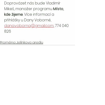
Doprovázet nás bude Vladimír 
Mikeš, manažer programu 
Místo, 
kde žijeme
. Více informací a 
přihlášky u Dany Voborné, 
dana.voborna@gmail.com
, 774 040 
826
Proměna Jelínkova areálu
See All
Recent Posts