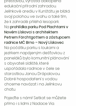
přestavbu, vyrostla obklopená 
edukační přírodní zahradou. 
Jelínkově areálu v Kunštátu je blízká 
svojí polohou ve svahu a také tím, 
že k zahradě přiléhá lesopark.
Na 
prohlídka parku Pod Plachtami v 
Novém Lískovci s architektem 
Petrem Förchtgottem a zástupcem 
radnice MČ Brno – Nový Lískovec
Na počátku parku s loukami a 
jezírkem napájeným dešťovkou z 
paneláků bylo komunitní plánování 
s obyvateli sídliště, které 
uspořádala radnice v čele se 
starostkou Janou Drápalovou. 
Dobré hospodaření s vodou 
chceme navázat i na Jelínkovu 
chatu.
Pojeďte s námi! Setkat se můžete 
přímo i s lidmi z Nadace Via. 