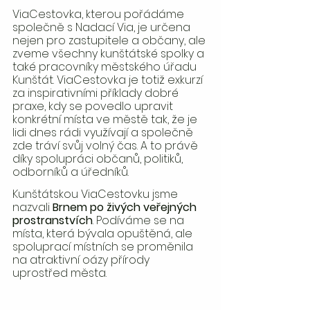
ViaCestovka, kterou pořádáme 
společně s Nadací Via, je určena 
nejen pro zastupitele a občany, ale 
zveme všechny kunštátské spolky a 
také pracovníky městského úřadu 
Kunštát. ViaCestovka je totiž exkurzí 
za inspirativními příklady dobré 
praxe, kdy se povedlo upravit 
konkrétní místa ve městě tak, že je 
lidi dnes rádi využívají a společně 
zde tráví svůj volný čas. A to právě 
díky spolupráci občanů, politiků, 
odborníků a úředníků. 
Kunštátskou ViaCestovku jsme 
nazvali
 Brnem po živých veřejných 
prostranstvích
. Podíváme se na 
místa, která bývala opuštěná, ale 
spoluprací místních se proměnila 
na atraktivní oázy přírody 
uprostřed města.