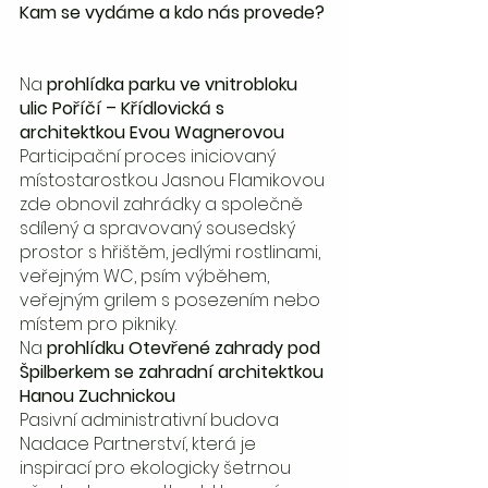
Kam se vydáme a kdo nás provede?
Na 
prohlídka parku ve vnitrobloku 
ulic Poříčí – Křídlovická s 
architektkou Evou Wagnerovou
Participační proces iniciovaný 
místostarostkou Jasnou Flamikovou 
zde obnovil zahrádky a společně 
sdílený a spravovaný sousedský 
prostor s hřištěm, jedlými rostlinami, 
veřejným WC, psím výběhem, 
veřejným grilem s posezením nebo 
místem pro pikniky.
Na 
prohlídku Otevřené zahrady pod 
Špilberkem se zahradní architektkou 
Hanou Zuchnickou 
Pasivní administrativní budova 
Nadace Partnerství, která je 
inspirací pro ekologicky šetrnou 