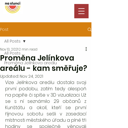
Post
All Posts
Nov 13, 2021
2 min read
All Posts
Proměna Jelínkova
Proměna Jelínkova areálu
areálu - kam směřuje?
Updated:
Nov 24, 2021
Vize Jelínkova areálu dostala svoji 
první podobu, zatím tedy alespoň 
na papíře či spíše v 3D vizualizaci. Už 
se s ní seznámilo 29 občanů z 
Kunštátu a okolí, kteří se první 
říjnovou sobotu sešli v zasedací 
místnosti městského úřadu a plné tři 
hodiny se společně věnovali 