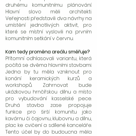
druhému komunitnímu plánování. 
Hlavní slovo měli architekti. 
Veřejnosti představili dva návrhy na 
umístění jednotlivých aktivit, pro 
které se místní vyslovili na prvním 
komunitním setkání v červnu.
Kam tedy proměna areálu směřuje?
Přítomní odhlasovali variantu, která 
počítá se dvěma hlavními stavbami. 
Jedna by tu měla vzniknout pro 
konání keramických kurzů a 
workshopů. Zahrnovat bude 
ukázkovou hrnčířskou dílnu a místo 
pro vybudování kasselské pece. 
Druhá stavba zase propojuje 
funkce pro širší komunitu jako 
kavárnu či čajovnu, klubovnu a dílnu, 
plac ke cvičení a sdílené kanceláře. 
Tento účel by do budoucna měla 