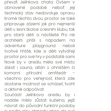
převzít Jelínkova chata. Ovšem v 
obnovené podobě neboť její 
technický stav nedovoluje opravu. 
Kromě těchto dvou prostor se také 
připravuje zázemí jak pro nejmenší 
děti v lesní školce a lesním klubu, tak 
pro starší děti a náctileté. Pro ně 
architekti přišli s nápadem na 
adventure playground neboli 
tvořivé hřiště, kde si děti vytvářejí 
prostor pro své hry v podstatě sami. 
Nově by v areálu měla své místo 
získat i sauna, altán s ohništěm či 
komorní přírodní amfiteátr - 
všechno pro veřejnost, která zde 
dostane možnost se scházet, tvořit 
a aktivně odpočívat. 
Součástí Jelínkova areálu by i 
nadále měla zůstat kuželna, jejíž 
návrat do původní funkční podoby 