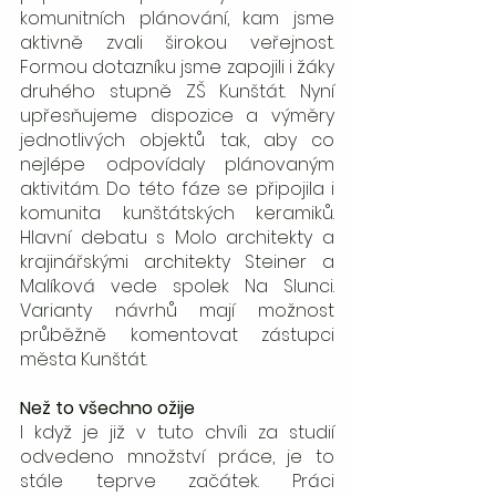
komunitních plánování, kam jsme 
aktivně zvali širokou veřejnost. 
Formou dotazníku jsme zapojili i žáky 
druhého stupně ZŠ Kunštát. Nyní 
upřesňujeme dispozice a výměry 
jednotlivých objektů tak, aby co 
nejlépe odpovídaly plánovaným 
aktivitám. Do této fáze se připojila i 
komunita kunštátských keramiků. 
Hlavní debatu s Molo architekty a 
krajinářskými architekty Steiner a 
Malíková vede spolek Na Slunci. 
Varianty návrhů mají možnost 
průběžně komentovat zástupci 
města Kunštát. 
Než to všechno ožije
I když je již v tuto chvíli za studií 
odvedeno množství práce, je to 
stále teprve začátek. Práci 