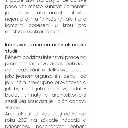
si podle slov starosty chce do své 
péče vzít město Kunštát. Záměrem 
je obnovit tuto unikátní stavbu 
nejen pro hru “v kuželky”, ale i pro 
komorní posezení u krbu pro 
městské i soukromé akce. 
Intenzivní práce na architektonické 
studii
Během podzimu intenzivní práce na 
proměně Jelínkova areálu pokračují 
dál. Uvažování o Jelínkově areálu 
jako jednom organickém celku - co 
je v něm smysluplné provozovat a 
jak by mohl jako celek vypadat - 
budou shrnuty v architektonické 
studii. Její součástí je i plán obnovy 
zeleně. 
Architekti studii vypracují do konce 
roku 2021 na základě nápadů a 
připomínek posbíraných během 