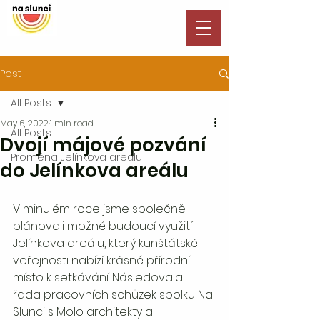
Post
All Posts
May 6, 2022
1 min read
All Posts
Dvojí májové pozvání
Proměna Jelínkova areálu
do Jelínkova areálu
V minulém roce jsme společně 
plánovali možné budoucí využití 
Jelínkova areálu, který kunštátské 
veřejnosti nabízí krásné přírodní 
místo k setkávání. Následovala 
řada pracovních schůzek spolku Na 
Slunci s Molo architekty a 