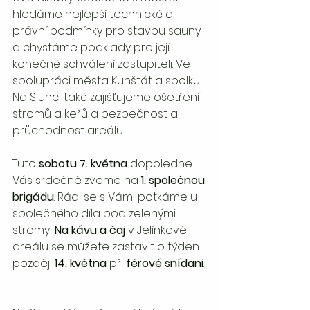
hledáme nejlepší technické a 
právní podmínky pro stavbu sauny 
a chystáme podklady pro její 
konečné schválení zastupiteli. Ve 
spolupráci města Kunštát a spolku 
Na Slunci také zajišťujeme ošetření 
stromů a keřů a bezpečnost a 
průchodnost areálu. 
Tuto 
sobotu 7. května
 dopoledne 
Vás srdečně zveme na 
1. společnou 
brigádu
. Rádi se s Vámi potkáme u 
společného díla pod zelenými 
stromy! 
Na kávu a čaj
 v Jelínkově 
areálu se můžete zastavit o týden 
později 
14. května
 při 
férové snídani
.