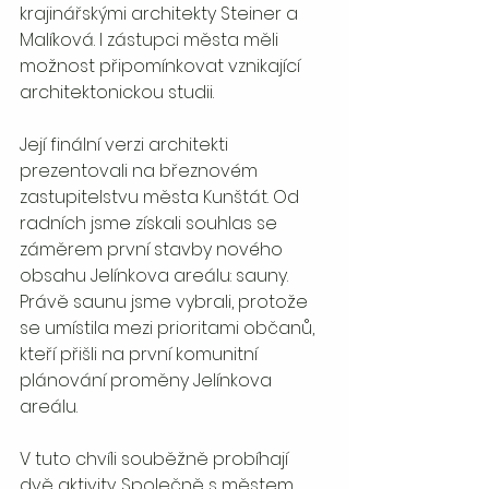
krajinářskými architekty Steiner a 
Malíková. I zástupci města měli 
možnost připomínkovat vznikající 
architektonickou studii. 
Její finální verzi architekti 
prezentovali na březnovém 
zastupitelstvu města Kunštát. Od 
radních jsme získali souhlas se 
záměrem první stavby nového 
obsahu Jelínkova areálu: sauny. 
Právě saunu jsme vybrali, protože 
se umístila mezi prioritami občanů, 
kteří přišli na první komunitní 
plánování proměny Jelínkova 
areálu.
V tuto chvíli souběžně probíhají 
dvě aktivity. Společně s městem 